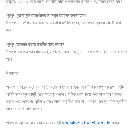
উত্তর: ২৫-৬০ বছর বয়সী মহিলারা যারা পশ্চিমবঙ্গের বাসিন্দা এবং আয়করদাতা নন।
প্রশ্ন: পুরনো সুবিধাভোগীদের কি নতুন আবেদন করতে হবে?
উত্তর: না, তাঁরা স্বয়ংক্রিয়ভাবে স্থানান্তরিত হবেন, তবে তথ্য পুনরায় যাচাই করা
হবে।
প্রশ্ন: আবেদন করতে কতদিন সময় লাগে?
উত্তর: আবেদন জানুয়ারি ২০২৬ পর্যন্ত চলবে। অনুমোদন পেতে ৭-৮ দিন সময় লাগতে
পারে।
উপসংহার
অন্নপূর্ণা ভাণ্ডার যোজনা পশ্চিমবঙ্গের মহিলাদের জন্য একটি গুরুত্বপূর্ণ প্রকল্প। এটি
আর্থিকভাবে স্বাবলম্বী হতে সাহায্য করবে। সঠিক তথ্য দিয়ে এবং সাবধানে আবেদন
করলে এই প্রকল্পের সুবিধা পেতে কোনো অসুবিধা হবে না। কোনো সমস্যা হলে স্থানীয়
অফিসে যোগাযোগ করুন।
আরও তথ্যের জন্য সরকারি ওয়েবসাইট
socialregistry.wb.gov.in
দেখুন।