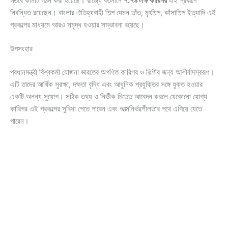
স্তরে কমিটি গঠন করা হয়েছে। রাজ্যে বর্তমানে
৭.৭৯ লক্ষ কারিগর
এই প্রকল্পে
নিবন্ধিত রয়েছেন। বাংলার ঐতিহ্যবাহী শিল্প যেমন তাঁত, মৃৎশিল্প, কাঁসাশিল্প ইত্যাদি এই
প্রকল্পের মাধ্যমে আরও সমৃদ্ধ হওয়ার সম্ভাবনা রয়েছে।
উপসংহার
প্রধানমন্ত্রী বিশ্বকর্মা যোজনা ভারতের অগণিত কারিগর ও শিল্পীর জন্য আশীর্বাদস্বরূপ।
এটি তাদের আর্থিক সুরক্ষা, দক্ষতা বৃদ্ধি এবং আধুনিক প্রযুক্তির সঙ্গে যুক্ত হওয়ার
একটি অনন্য সুযোগ। সঠিক তথ্য ও নির্ভীক চিত্তে আবেদন করলে যেকোনো যোগ্য
কারিগর এই প্রকল্পের সুবিধা পেতে পারেন এবং আত্মনির্ভরশীলতার পথে এগিয়ে যেতে
পারেন।