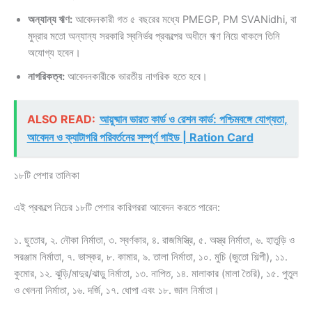
অন্যান্য ঋণ:
আবেদনকারী গত ৫ বছরের মধ্যে PMEGP, PM SVANidhi, বা
মুদ্রার মতো অন্যান্য সরকারি স্বনির্ভর প্রকল্পের অধীনে ঋণ নিয়ে থাকলে তিনি
অযোগ্য হবেন।
নাগরিকত্ব:
আবেদনকারীকে ভারতীয় নাগরিক হতে হবে।
ALSO READ:
আয়ুষ্মান ভারত কার্ড ও রেশন কার্ড: পশ্চিমবঙ্গে যোগ্যতা,
আবেদন ও ক্যাটাগরি পরিবর্তনের সম্পূর্ণ গাইড | Ration Card
১৮টি পেশার তালিকা
এই প্রকল্পে নিচের ১৮টি পেশার কারিগররা আবেদন করতে পারেন:
১. ছুতোর, ২. নৌকা নির্মাতা, ৩. স্বর্ণকার, ৪. রাজমিস্ত্রি, ৫. অস্ত্র নির্মাতা, ৬. হাতুড়ি ও
সরঞ্জাম নির্মাতা, ৭. ভাস্কর, ৮. কামার, ৯. তালা নির্মাতা, ১০. মুচি (জুতো শিল্পী), ১১.
কুমোর, ১২. ঝুড়ি/মাদুর/ঝাড়ু নির্মাতা, ১৩. নাপিত, ১৪. মালাকার (মালা তৈরি), ১৫. পুতুল
ও খেলনা নির্মাতা, ১৬. দর্জি, ১৭. ধোপা এবং ১৮. জাল নির্মাতা।