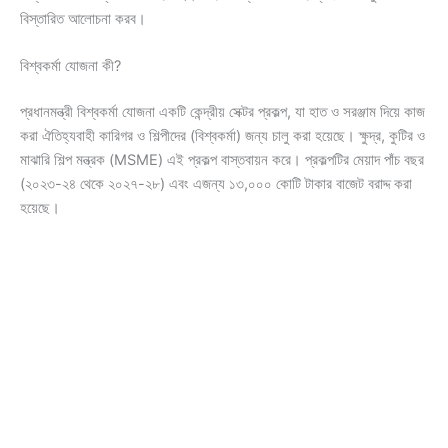
বিস্তারিত আলোচনা করব।
বিশ্বকর্মা যোজনা কী?
প্রধানমন্ত্রী বিশ্বকর্মা যোজনা একটি কেন্দ্রীয় সেক্টর প্রকল্প, যা হাত ও সরঞ্জাম দিয়ে কাজ
করা ঐতিহ্যবাহী কারিগর ও শিল্পীদের (বিশ্বকর্মা) জন্য চালু করা হয়েছে। ক্ষুদ্র, কুটির ও
মাঝারি শিল্প মন্ত্রক (MSME) এই প্রকল্প বাস্তবায়ন করে। প্রকল্পটির মেয়াদ পাঁচ বছর
(২০২৩-২৪ থেকে ২০২৭-২৮) এবং এজন্য ১৩,০০০ কোটি টাকার বাজেট বরাদ্দ করা
হয়েছে।