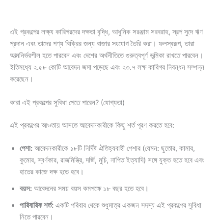
এই প্রকল্পের লক্ষ্য কারিগরদের দক্ষতা বৃদ্ধি, আধুনিক সরঞ্জাম সরবরাহ, স্বল্প সুদে ঋণ
প্রদান এবং তাদের পণ্য বিক্রির জন্য বাজার সংযোগ তৈরি করা। ফলস্বরূপ, তারা
আত্মনির্ভরশীল হতে পারবেন এবং দেশের অর্থনীতিতে গুরুত্বপূর্ণ ভূমিকা রাখতে পারবেন।
ইতিমধ্যে ২.৫৮ কোটি আবেদন জমা পড়েছে এবং ২৩.৭ লক্ষ কারিগর নিবন্ধন সম্পন্ন
করেছেন।
কারা এই প্রকল্পের সুবিধা পেতে পারেন? (যোগ্যতা)
এই প্রকল্পের আওতায় আসতে আবেদনকারীকে কিছু শর্ত পূরণ করতে হবে:
পেশা:
আবেদনকারীকে ১৮টি নির্দিষ্ট ঐতিহ্যবাহী পেশার (যেমন: ছুতোর, কামার,
কুমোর, স্বর্ণকার, রাজমিস্ত্রি, দর্জি, মুচি, নাপিত ইত্যাদি) সঙ্গে যুক্ত হতে হবে এবং
হাতের কাজে দক্ষ হতে হবে।
বয়স:
আবেদনের সময় বয়স কমপক্ষে ১৮ বছর হতে হবে।
পারিবারিক শর্ত:
একটি পরিবার থেকে শুধুমাত্র একজন সদস্য এই প্রকল্পের সুবিধা
নিতে পারবেন।