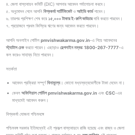
৪. জেলা বাস্তবায়ন কমিটি (DIC) আপনার আবেদন পর্যালোচনা করবে।
৫. অনুমোদন পেলে আপনি
বিশ্বকর্মা সার্টিফিকেট
ও
আইডি কার্ড
পাবেন।
৬. তারপর প্রশিক্ষণ শেষ করে
১৫,০০০ টাকার ই-রুপি ভাউচার
দাবি করতে পারবেন।
৭. প্রয়োজনে প্রথম কিস্তির ঋণের জন্য আবেদন করতে পারবেন।
আপনি অনলাইন পোর্টাল
pmvishwakarma.gov.in
-এ গিয়ে আবেদনের
স্ট্যাটাস চেক
করতে পারেন। এছাড়াও
হেল্পলাইন নম্বর: 1800-267-7777
-এ
কল করেও সাহায্য নিতে পারবেন।
সতর্কতা
আবেদন প্রক্রিয়া সম্পূর্ণ
বিনামূল্যে
। কোনো মধ্যস্বত্বভোগীকে টাকা দেবেন না।
কেবল
অফিসিয়াল পোর্টাল pmvishwakarma.gov.in
এবং
CSC
-এর
মাধ্যমেই আবেদন করুন।
বিশ্বকর্মা যোজনা পশ্চিমবঙ্গে
পশ্চিমবঙ্গ সরকার ইতিমধ্যেই এই প্রকল্প বাস্তবায়নে রাজি হয়েছে এবং রাজ্য ও জেলা