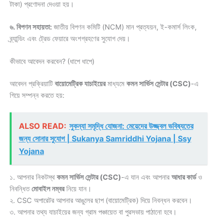
টাকা) প্রণোদনা দেওয়া হয়।
৬. বিপণন সহায়তা:
জাতীয় বিপণন কমিটি (NCM) মান প্রত্যয়ন, ই-কমার্স লিংক,
ব্র্যান্ডিং এবং ট্রেড ফেয়ারে অংশগ্রহণের সুযোগ দেয়।
কীভাবে আবেদন করবেন? (ধাপে ধাপে)
আবেদন প্রক্রিয়াটি
বায়োমেট্রিক যাচাইয়ের
মাধ্যমে
কমন সার্ভিস সেন্টার (CSC)
-এ
গিয়ে সম্পন্ন করতে হয়:
ALSO READ:
সুকন্যা সমৃদ্ধি যোজনা: মেয়েদের উজ্জ্বল ভবিষ্যতের
জন্য সোনার সুযোগ | Sukanya Samriddhi Yojana | Ssy
Yojana
১. আপনার নিকটস্থ
কমন সার্ভিস সেন্টার (CSC)
-এ যান এবং আপনার
আধার কার্ড
ও
নিবন্ধিত
মোবাইল নম্বর
নিয়ে যান।
২. CSC অপারেটর আপনার আঙুলের ছাপ (বায়োমেট্রিক) দিয়ে নিবন্ধন করবেন।
৩. আপনার তথ্য যাচাইয়ের জন্য গ্রাম পঞ্চায়েত বা পুরসভায় পাঠানো হবে।