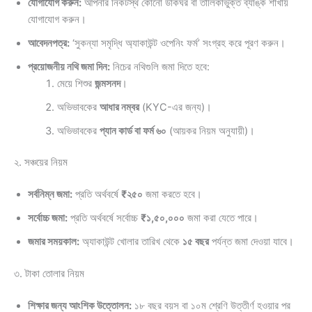
যোগাযোগ করুন:
আপনার নিকটস্থ কোনো ডাকঘর বা তালিকাভুক্ত ব্যাঙ্ক শাখায়
যোগাযোগ করুন।
আবেদনপত্র:
‘সুকন্যা সমৃদ্ধি অ্যাকাউন্ট ওপেনিং ফর্ম’ সংগ্রহ করে পূরণ করুন।
প্রয়োজনীয় নথি জমা দিন:
নিচের নথিগুলি জমা দিতে হবে:
মেয়ে শিশুর
জন্মসনদ
।
অভিভাবকের
আধার নম্বর
(KYC-এর জন্য)।
অভিভাবকের
প্যান কার্ড বা ফর্ম ৬০
(আয়কর নিয়ম অনুযায়ী)।
২. সঞ্চয়ের নিয়ম
সর্বনিম্ন জমা:
প্রতি অর্থবর্ষে
₹২৫০
জমা করতে হবে।
সর্বোচ্চ জমা:
প্রতি অর্থবর্ষে সর্বোচ্চ
₹১,৫০,০০০
জমা করা যেতে পারে।
জমার সময়কাল:
অ্যাকাউন্ট খোলার তারিখ থেকে
১৫ বছর
পর্যন্ত জমা দেওয়া যাবে।
৩. টাকা তোলার নিয়ম
শিক্ষার জন্য আংশিক উত্তোলন:
১৮ বছর বয়স বা ১০ম শ্রেণি উত্তীর্ণ হওয়ার পর