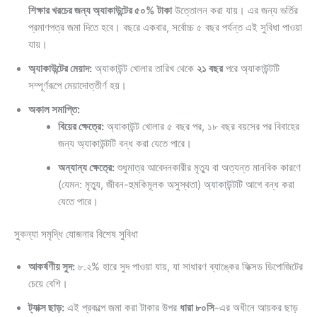
শিক্ষার খরচের জন্য অ্যাকাউন্টের ৫০% টাকা
উত্তোলন করা যায়। এর জন্য ভর্তির
প্রমাণপত্র জমা দিতে হবে। বছরে একবার, সর্বোচ্চ ৫ বছর পর্যন্ত এই সুবিধা পাওয়া
যায়।
অ্যাকাউন্টের মেয়াদ:
অ্যাকাউন্ট খোলার তারিখ থেকে
২১ বছর
পরে অ্যাকাউন্টটি
সম্পূর্ণরূপে মেয়াদোত্তীর্ণ হয়।
অকাল সমাপ্তি:
বিয়ের ক্ষেত্রে:
অ্যাকাউন্ট খোলার ৫ বছর পর, ১৮ বছর বয়সের পর বিবাহের
জন্য অ্যাকাউন্টটি বন্ধ করা যেতে পারে।
অন্যান্য ক্ষেত্রে:
শুধুমাত্র আবেদনকারীর মৃত্যু বা অত্যন্ত মানবিক কারণে
(যেমন: মৃত্যু, জীবন-হুমকিমূলক অসুস্থতা) অ্যাকাউন্টটি আগে বন্ধ করা
যেতে পারে।
সুকন্যা সমৃদ্ধি যোজনার বিশেষ সুবিধা
আকর্ষণীয় সুদ:
৮.২% হারে সুদ পাওয়া যায়, যা সাধারণ ব্যাঙ্কের ফিক্সড ডিপোজিটের
চেয়ে বেশি।
ট্যাক্স ছাড়:
এই প্রকল্পে জমা করা টাকার উপর
ধারা ৮০সি
-এর অধীনে আয়কর ছাড়