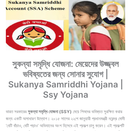
সুকন্যা সমৃদ্ধি যোজনা: মেয়েদের উজ্জ্বল
ভবিষ্যতের জন্য সোনার সুযোগ |
Sukanya Samriddhi Yojana |
Ssy Yojana
ভারত সরকারের
সুকন্যা সমৃদ্ধি যোজনা (SSY)
মেয়ে শিশুদের ভবিষ্যত সুরক্ষিত করার
জন্য একটি অসাধারণ উদ্যোগ। ২০১৫ সালের ২২শে জানুয়ারী প্রধানমন্ত্রী নরেন্দ্র মোদী
‘বেটি বাঁচাও, বেটি পড়াও’ অভিযানের অংশ হিসেবে এই প্রকল্প চালু করেন। এই প্রকল্পটি